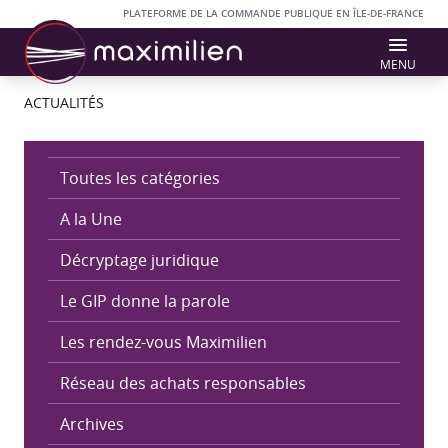
Accès au contenu
Panneau de gestion des cookies
PLATEFORME DE LA COMMANDE PUBLIQUE EN ÎLE-DE-FRANCE
MENU
ACTUALITÉS
Toutes les catégories
A la Une
Décryptage juridique
Le GIP donne la parole
Les rendez-vous Maximilien
Réseau des achats responsables
Archives